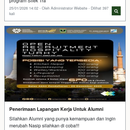
program Silek Tra
25/01/2026 14:02 - Oleh Administrator Website - Dilihat 397
kali
Penerimaan Lapangan Kerja Untuk Alumni
Silahkan Alumni yang punya kemampuan dan ingin
merubah Nasip silahkan di coba!!!